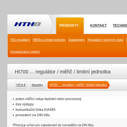
PRODUKTY
KONTAKT
TECHNI
PID regulátory
Měřiče a limitní jednotky
Dataloggery
Regulátory horkých vtoků
Kompenzační vedení
Ht700 ... regulátor / měřič / limitní jednotka
HTH 8
Novinky
Ht700 ... regulátor / měřič / limitní jednotka
• jeden měřicí vstup teplotní nebo procesový
• dva výstupy
• komunikační linka EIA485
• provedení na DIN lištu
Přístroj je určen pro zabudování do roznaděče na DIN lištu.