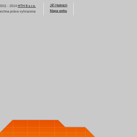
Jiří Helmich
2011 - 2014
HTH 8 s.r.o.
Mapa webu
echna práva vyhrazena