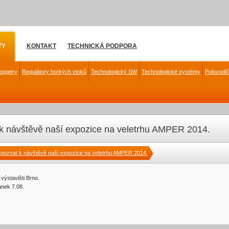
TY
KONTAKT
TECHNICKÁ PODPORA
loggery
Regulátory horkých vtoků
Technologický SW
Technologické systémy
Polovodi
 k návštěvě naší expozice na veletrhu AMPER 2014.
 pozvat k návštěvě naší expozice na veletrhu AMPER 2014.
 výstavišti Brno.
ánek 7.08.