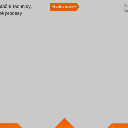
lační techniky,
© 
Všechny novinky
Vš
lné procesy