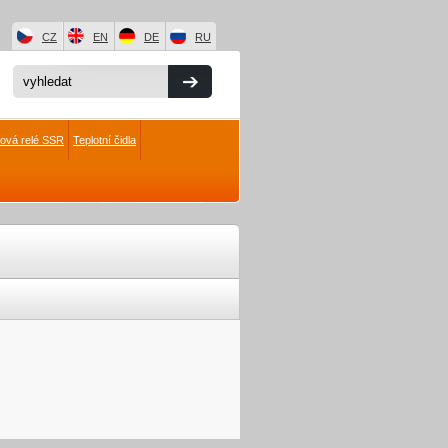
CZ
EN
DE
RU
čová relé SSR
Teplotní čidla