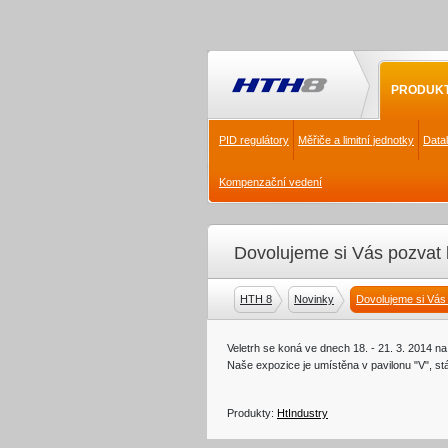
PRODUK
PID regulátory
Měřiče a limitní jednotky
Data
Kompenzační vedení
Dovolujeme si Vás pozvat
HTH 8
Novinky
Dovolujeme si Vás
Veletrh se koná ve dnech 18. - 21. 3. 2014 na
Naše expozice je umístěna v pavilonu "V", st
Produkty:
HtIndustry