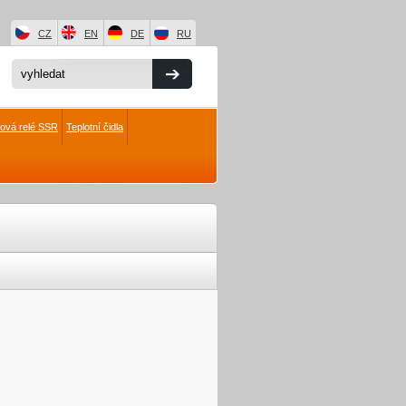
CZ
EN
DE
RU
čová relé SSR
Teplotní čidla