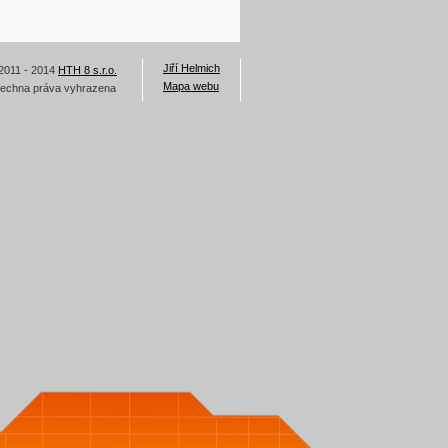
Jiří Helmich
2011 - 2014
HTH 8 s.r.o.
Mapa webu
echna práva vyhrazena