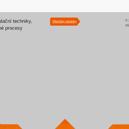
lační techniky,
© 
Všechny novinky
Vš
lné procesy