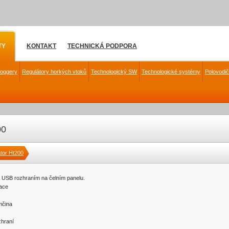
TY
KONTAKT
TECHNICKÁ PODPORA
loggery
Regulátory horkých vtoků
Technologický SW
Technologické systémy
Polovodi
00
tor Ht200
a USB rozhraním na čelním panelu.
kace
mčina
zhraní