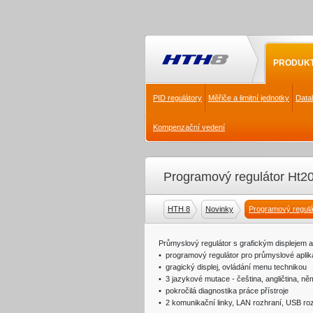
PRODUK
PID regulátory
Měřiče a limitní jednotky
Data
Kompenzační vedení
Programový regulátor Ht2
HTH 8
Novinky
Programový regulá
Průmyslový regulátor s grafickým displejem 
• programový regulátor pro průmyslové apli
• gragický displej, ovládání menu technikou
• 3 jazykové mutace - čeština, angličtina, ně
• pokročilá diagnostika práce přístroje
• 2 komunikační linky, LAN rozhraní, USB ro