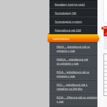
Regulátory horkých vtoků
Technologický SW
Technologické systémy
Polovodičová relé SSR
Carlo Gavazzi
RM1A ... jednofázová relé se
spínáním v nule
RAM1A ... jednofázová relé
se spínáním v nule
RS1A ... jednofázová relé se
spínáním v nule
RGC ... jednofázová relé s
chladičem na DIN lištu
RZ3A ... třífázová relé se spínáním
v nule