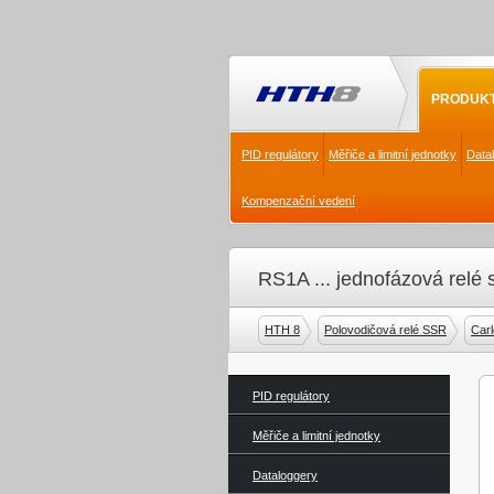
PRODUK
PID regulátory
Měřiče a limitní jednotky
Data
Kompenzační vedení
RS1A ... jednofázová relé 
HTH 8
Polovodičová relé SSR
Car
PID regulátory
Měřiče a limitní jednotky
Dataloggery