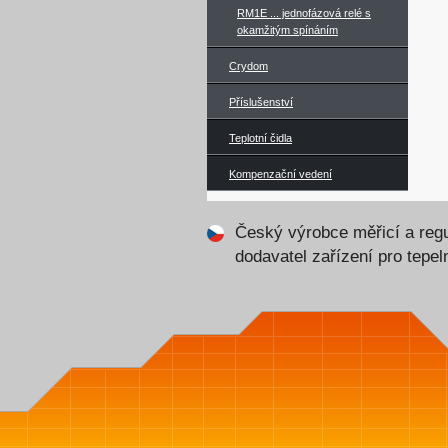
RM1E ... jednofázová relé s
okamžitým spínáním
Crydom
Příslušenství
Teplotní čidla
Kompenzační vedení
Český výrobce měřicí a regu
dodavatel zařízení pro tepe