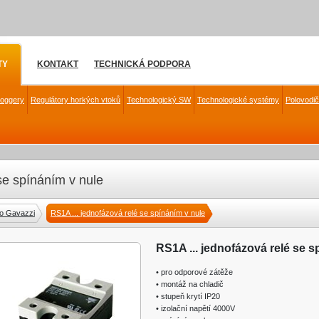
TY
KONTAKT
TECHNICKÁ PODPORA
loggery
Regulátory horkých vtoků
Technologický SW
Technologické systémy
Polovodi
se spínáním v nule
lo Gavazzi
RS1A ... jednofázová relé se spínáním v nule
RS1A ... jednofázová relé se s
• pro odporové zátěže
• montáž na chladič
• stupeň krytí IP20
• izolační napětí 4000V