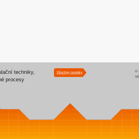
lační techniky,
© 
Všechny novinky
Vš
lné procesy