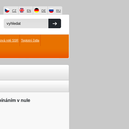
CZ
EN
DE
RU
čová relé SSR
Teplotní čidla
pínáním v nule