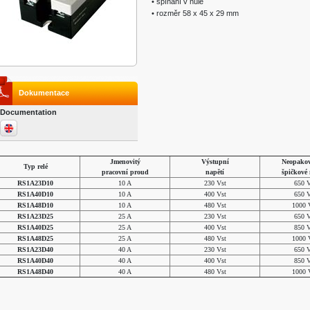
• spínání v nule
• rozměr 58 x 45 x 29 mm
Dokumentace
Documentation
Jmenovitý
Výstupní
Neopakov
Typ relé
pracovní proud
napětí
špičkové 
RS1A23D10
10 A
230 Vst
650 V
RS1A40D10
10 A
400 Vst
650 V
RS1A48D10
10 A
480 Vst
1000 
RS1A23D25
25 A
230 Vst
650 V
RS1A40D25
25 A
400 Vst
850 V
RS1A48D25
25 A
480 Vst
1000 
RS1A23D40
40 A
230 Vst
650 V
RS1A40D40
40 A
400 Vst
850 V
RS1A48D40
40 A
480 Vst
1000 